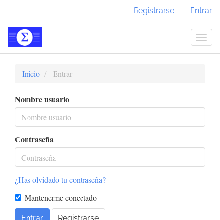
Navegación
Registrarse
Entrar
principal
Contenido
principal
Togg
Barra
navig
lateral
Inicio
Entrar
Nombre usuario
Contraseña
¿Has olvidado tu contraseña?
Mantenerme conectado
Entrar
Registrarse