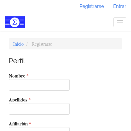
Navegación
Registrarse
Entrar
principal
Contenido
principal
Togg
Barra
navig
lateral
Inicio
Registrarse
Perfil
Obligatorio
Nombre
*
Obligatorio
Apellidos
*
Obligatorio
Afiliación
*