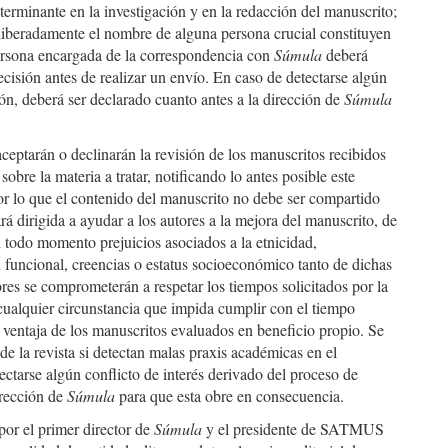
erminante en la investigación y en la redacción del manuscrito;
deliberadamente el nombre de alguna persona crucial constituyen
persona encargada de la correspondencia con
Súmula
deberá
cisión antes de realizar un envío. En caso de detectarse algún
ión, deberá ser declarado cuanto antes a la dirección de
Súmula
aceptarán o declinarán la revisión de los manuscritos recibidos
bre la materia a tratar, notificando lo antes posible este
or lo que el contenido del manuscrito no debe ser compartido
á dirigida a ayudar a los autores a la mejora del manuscrito, de
 en todo momento
prejuicios asociados a la etnicidad,
d funcional, creencias o estatus socioeconómico tanto de dichas
es se comprometerán a respetar los tiempos solicitados por la
 cualquier circunstancia que impida cumplir con el tiempo
ventaja de los manuscritos evaluados en beneficio propio. Se
e la revista si detectan malas praxis académicas en el
ctarse algún conflicto de interés derivado del proceso de
irección de
Súmula
para que esta obre en consecuencia.
or el primer director de
Súmula
y el presidente de SATMUS