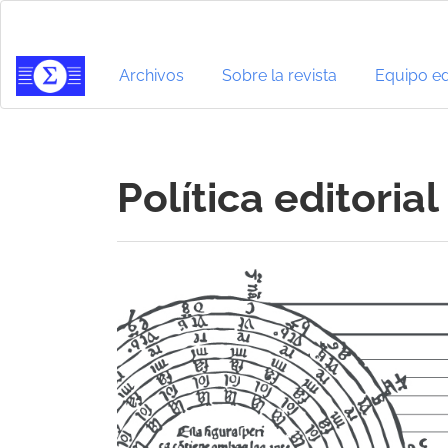
Navegación
principal
Contenido
principal
Archivos
Sobre la revista
Equipo edi
Barra
lateral
Política editorial