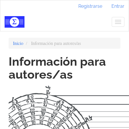
Navegación
Registrarse
Entrar
principal
Contenido
principal
Togg
Barra
navig
lateral
Inicio
Información para autores/as
Información para
autores/as