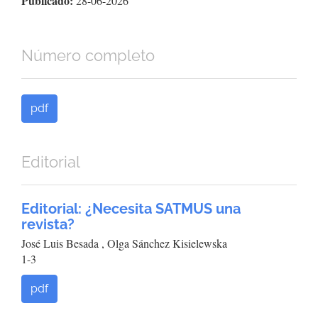
Publicado:
28-06-2026
Número completo
pdf
Editorial
Editorial: ¿Necesita SATMUS una
revista?
José Luis Besada , Olga Sánchez Kisielewska
1-3
pdf