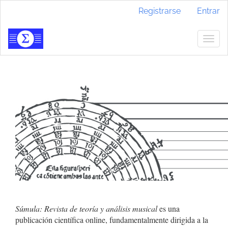
Navegación
Registrarse
Entrar
principal
Contenido
principal
Togg
Barra
navig
lateral
Súmula: Revista de teoría y análisis musical
es una
publicación científica online, fundamentalmente dirigida a la